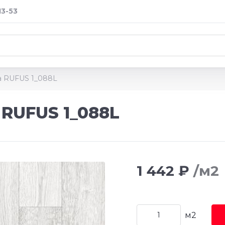
13-53
a RUFUS 1_088L
 RUFUS 1_088L
1 442 ₽
/м2
м2