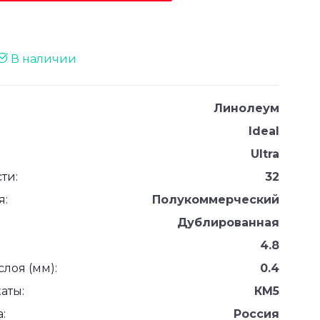
В наличии
Линолеум
Ideal
Ultra
ти:
32
я:
Полукоммерческий
Дублированная
4.8
лоя (мм):
0.4
аты:
КМ5
:
Россия