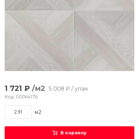
1 721 ₽
/м2
5 008 ₽ / упак
Код: 00064176
м2
В корзину