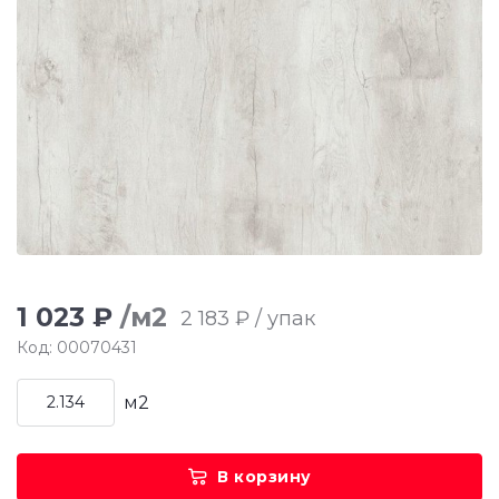
1 023 ₽
/м2
2 183 ₽ / упак
Код: 00070431
м2
В корзину