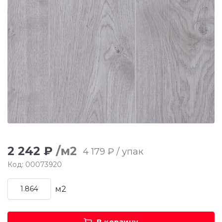
2 242 ₽
/м2
4 179 ₽ / упак
Код: 00073920
м2