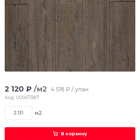
2 120 ₽
/м2
4 518 ₽ / упак
Код: 00067387
м2
В корзину