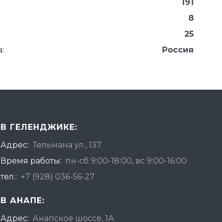
191
8
25
:
Россия
В ГЕЛЕНДЖИКЕ:
Адрес:
Тельмана ул., 137
Время работы:
пн-сб 9:00-18:00, вс 9:00-16:00
тел.:
+7 (928) 036-56-27
В АНАПЕ:
Адрес:
Анапское шоссе, 1А