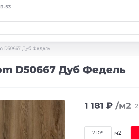
13-53
om D50667 Дуб Федель
iom D50667 Дуб Федель
1 181 ₽
/м2
2
м2