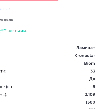
ковке.
Федель
В наличии
Ламинат
Kronostar
Biom
ти:
33
Да
е (шт):
8
м2):
2.109
1380