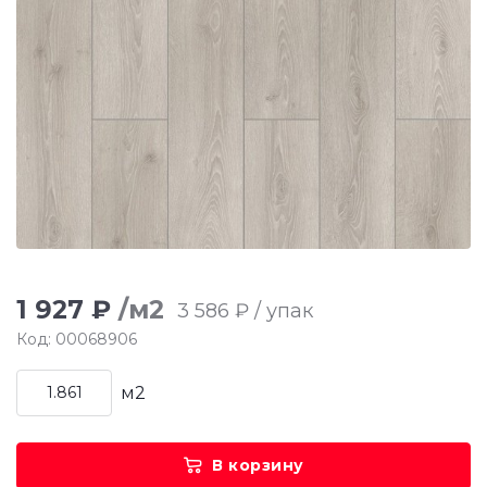
1 927 ₽
/м2
3 586 ₽ / упак
Код: 00068906
м2
В корзину