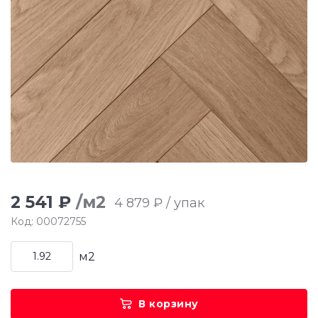
2 541 ₽
/м2
4 879 ₽ / упак
Код: 00072755
м2
В корзину