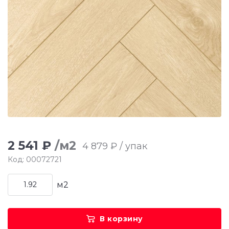
2 541 ₽
/м2
4 879 ₽ / упак
Код: 00072721
м2
В корзину