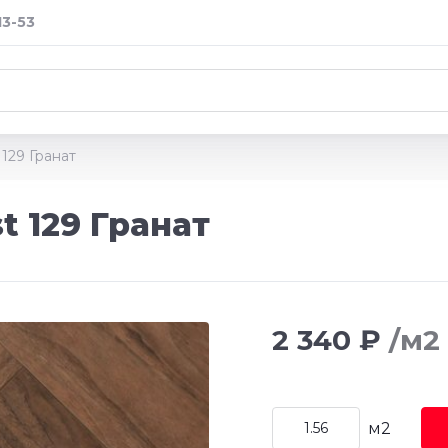
13-53
 129 Гранат
t 129 Гранат
2 340 ₽
/м2
м2