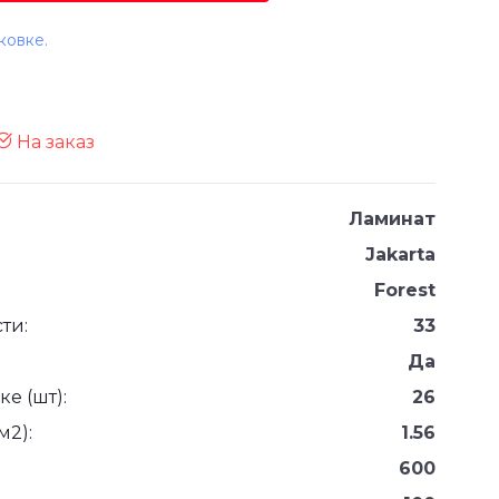
ковке.
На заказ
Ламинат
Jakarta
Forest
ти:
33
Да
е (шт):
26
м2):
1.56
600