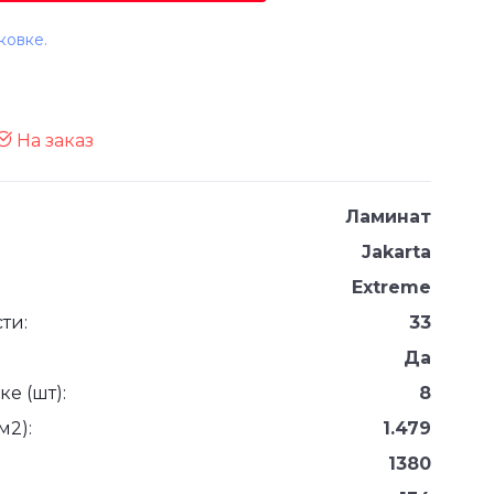
ковке.
На заказ
Ламинат
Jakarta
Extreme
ти:
33
Да
е (шт):
8
м2):
1.479
1380