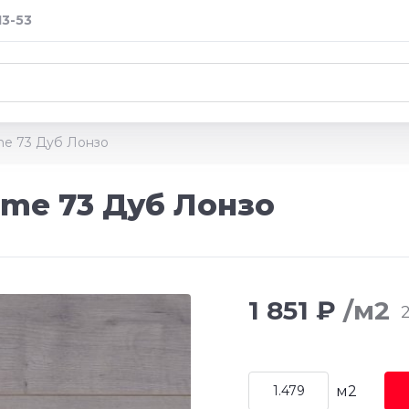
13-53
me 73 Дуб Лонзо
eme 73 Дуб Лонзо
1 851 ₽
/м2
2
м2