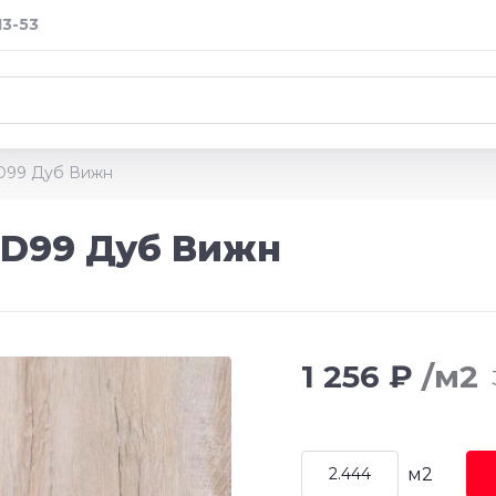
13-53
ID99 Дуб Вижн
 ID99 Дуб Вижн
1 256 ₽
/м2
м2