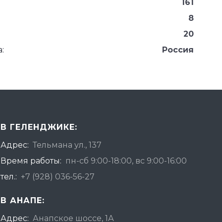
161
8
20
:
Россия
В ГЕЛЕНДЖИКЕ:
Адрес:
Тельмана ул., 137
Время работы:
пн-сб 9:00-18:00, вс 9:00-16:00
тел.:
+7 (928) 036-56-27
В АНАПЕ:
Адрес:
Анапское шоссе, 1А