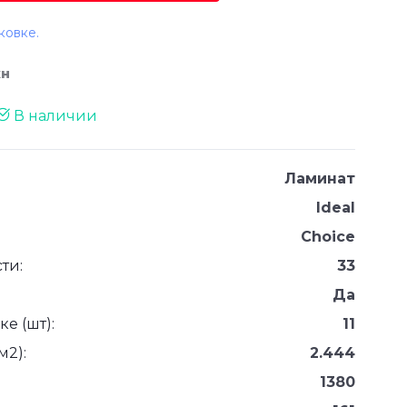
ковке.
жн
В наличии
Ламинат
Ideal
Choice
ти:
33
Да
е (шт):
11
м2):
2.444
1380