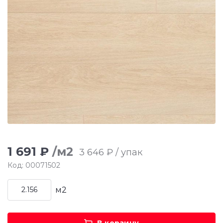
1 691 ₽
/м2
3 646 ₽ / упак
Код: 00071502
м2