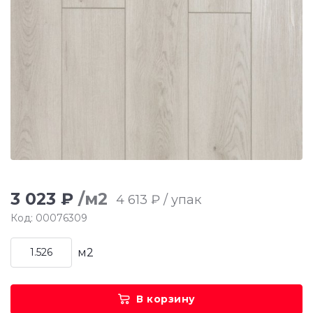
3 023 ₽
/м2
4 613 ₽ / упак
Код: 00076309
м2
В корзину