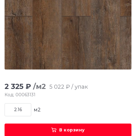
2 325 ₽
/м2
5 022 ₽ / упак
Код: 00063131
м2
В корзину