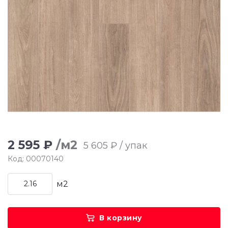
2 595 ₽
/м2
5 605 ₽ / упак
Код: 00070140
м2
В корзину