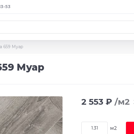
13-53
ta 659 Муар
659 Муар
2 553 ₽
/м2
м2