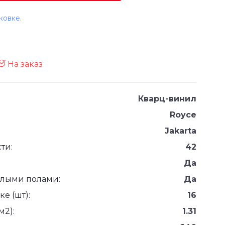
ковке.
На заказ
Кварц-винил
Royce
Jakarta
ти:
42
Да
плыми полами:
Да
е (шт):
16
м2):
1.31