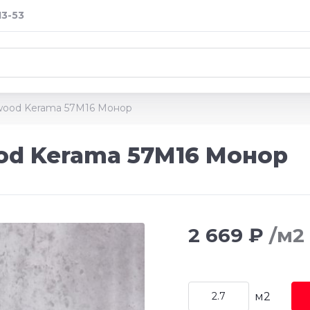
13-53
rwood Kerama 57М16 Монор
od Kerama 57М16 Монор
2 669 ₽
/м2
м2