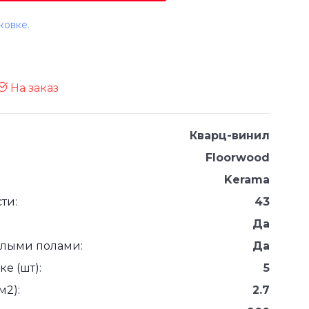
ковке.
На заказ
Кварц-винил
Floorwood
Kerama
ти:
43
Да
плыми полами:
Да
е (шт):
5
м2):
2.7