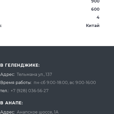
900
600
4
:
Китай
В ГЕЛЕНДЖИКЕ:
Адрес:
Тельмана ул., 137
Время работы:
пн-сб 9:00-18:00, вс 9:00-16:00
тел.:
+7 (928) 036-56-27
В АНАПЕ:
Адрес:
Анапское шоссе, 1А