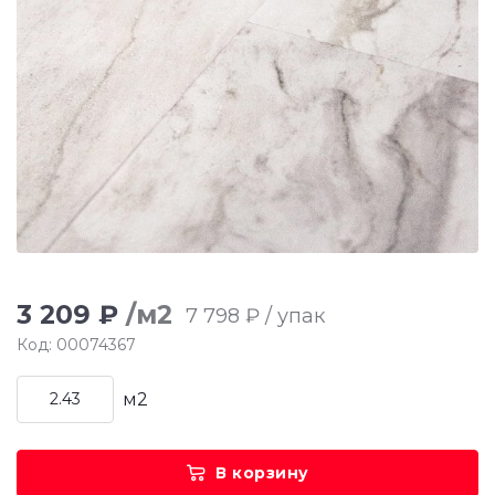
3 209 ₽
/м2
7 798 ₽ / упак
Код: 00074367
м2
В корзину