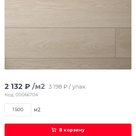
2 132 ₽
/м2
3 198 ₽ / упак
Код: 00066704
м2
В корзину