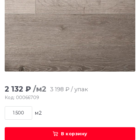
2 132 ₽
/м2
3 198 ₽ / упак
Код: 00066709
м2
В корзину