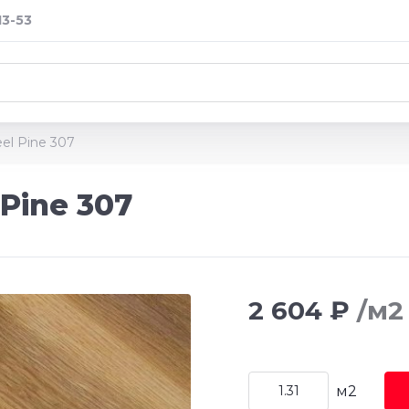
13-53
el Pine 307
Pine 307
2 604 ₽
/м2
м2