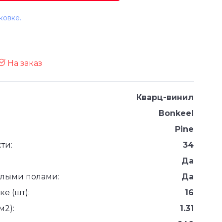
ковке.
На заказ
Кварц-винил
Bonkeel
Pine
ти:
34
Да
плыми полами:
Да
е (шт):
16
м2):
1.31