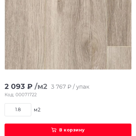
2 093 ₽
/м2
3 767 ₽ / упак
Код: 00071722
м2
В корзину