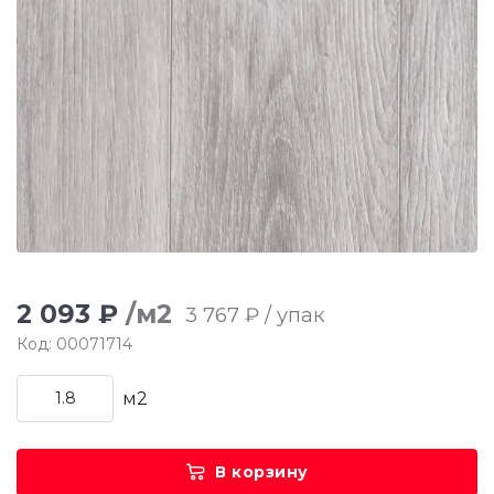
2 093 ₽
/м2
3 767 ₽ / упак
Код: 00071714
м2
В корзину