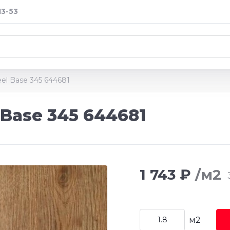
13-53
el Base 345 644681
Base 345 644681
1 743 ₽
/м2
м2