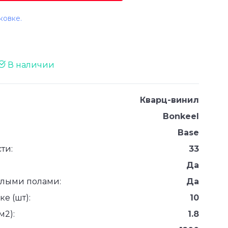
ковке.
В наличии
Кварц-винил
Bonkeel
Base
ти:
33
Да
плыми полами:
Да
е (шт):
10
м2):
1.8