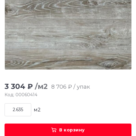
3 304 ₽
/м2
8 706 ₽ / упак
Код: 00060414
м2
В корзину