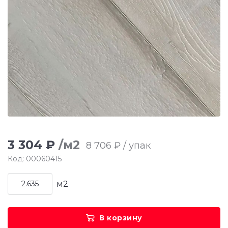
3 304 ₽
/м2
8 706 ₽ / упак
Код: 00060415
м2
В корзину