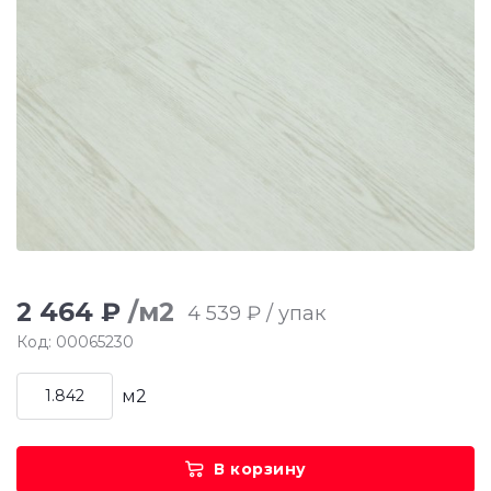
2 464 ₽
/м2
4 539 ₽ / упак
Код: 00065230
м2
В корзину