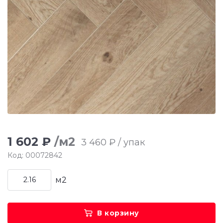
1 602 ₽
/м2
3 460 ₽ / упак
Код: 00072842
м2
В корзину