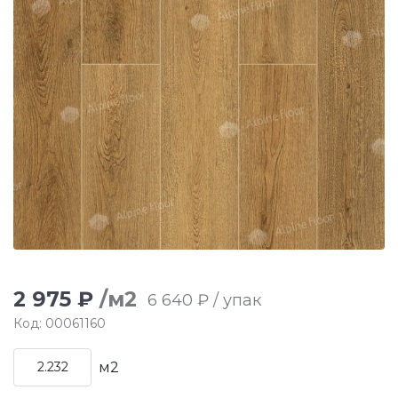
2 975 ₽
/м2
6 640 ₽ / упак
Код: 00061160
м2