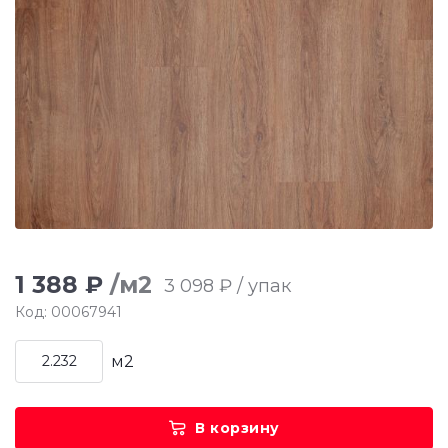
1 388 ₽
/м2
3 098 ₽ / упак
Код: 00067941
м2
В корзину