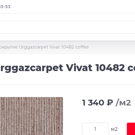
13-53
крытие Urggazcarpet Vivat 10482 coffee
ggazcarpet Vivat 10482 c
1 340 ₽
/м2
м2