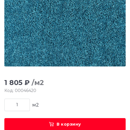
1 805 ₽
/м2
Код: 00046420
м2
В корзину