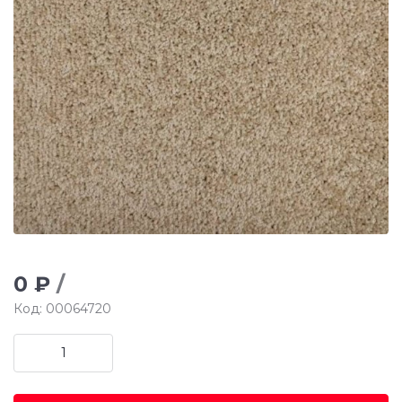
0 ₽
/
Код: 00064720