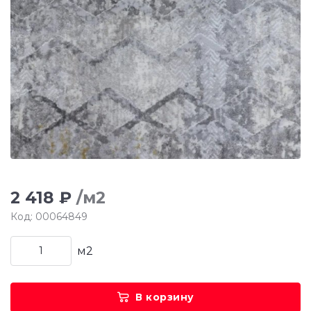
2 418 ₽
/м2
Код: 00064849
м2
В корзину