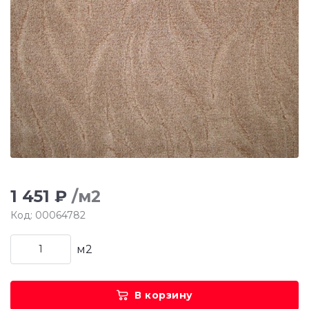
1 451 ₽
/м2
Код: 00064782
м2
В корзину