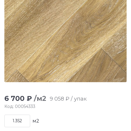
6 700 ₽
/м2
9 058 ₽ / упак
Код: 00054333
м2